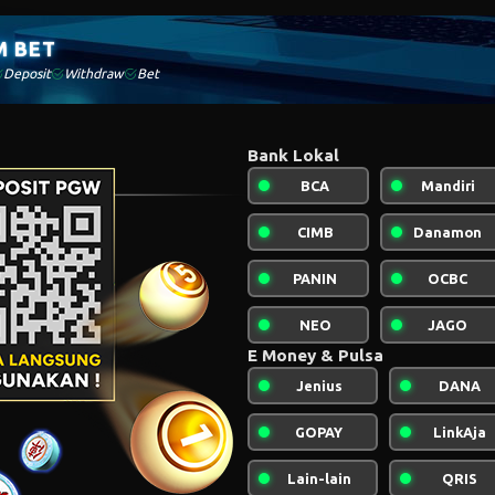
Win
M BET
Deposit
Withdraw
Bet
Bank Lokal
NOBU
Maybank
UOB
BluBCA
oat Ride : Hold
Savage Frontier Hold
Super Wi
And Win
And Win
Watermel
E Money & Pulsa
Jenius
DANA
GOPAY
LinkAja
Lain-lain
QRIS