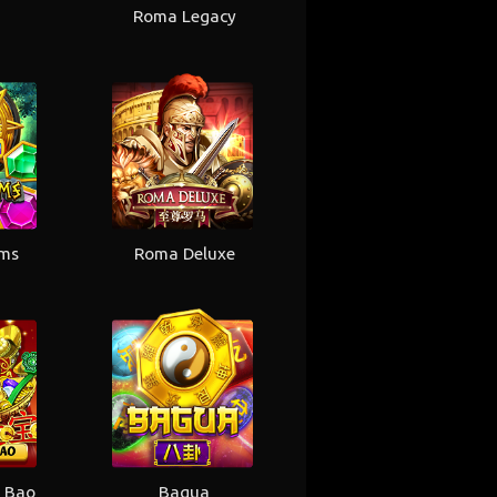
Roma Legacy
ms
Roma Deluxe
n Bao
Bagua