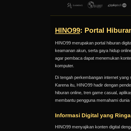
HINO99
: Portal Hibura
HINO99 merupakan portal hiburan digita
keamanan akun, serta gaya hidup onlin
agar pembaca dapat menemukan konten i
Hot Wheels
B
komputer.
Di tengah perkembangan internet yang s
Karena itu, HINO99 hadir dengan pende
hiburan online, tren game casual, aplik
membantu pengguna memahami dunia dig
Informasi Digital yang Rin
HINO99 menyajikan konten digital deng
Dolphins Pearl Deluxe
Capt