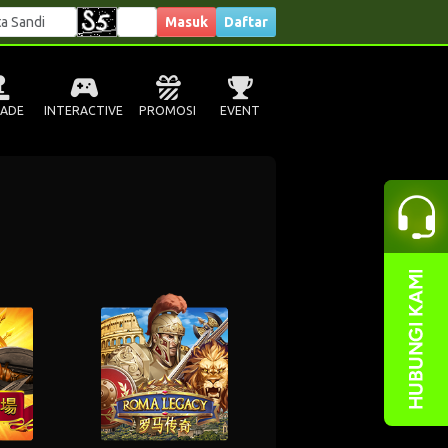
Masuk
Daftar
ADE
INTERACTIVE
PROMOSI
EVENT