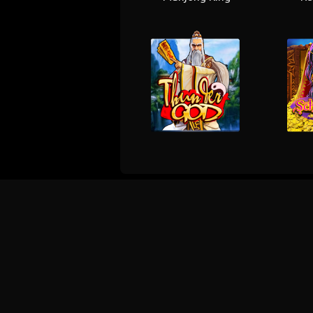
Thunder God
Sc
Ong Bak 2
Zo