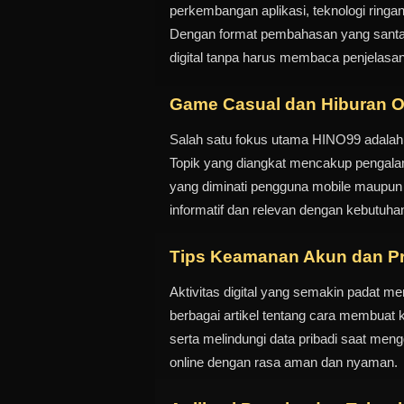
perkembangan aplikasi, teknologi ringan,
Dengan format pembahasan yang santai 
digital tanpa harus membaca penjelasan 
Game Casual dan Hiburan O
Salah satu fokus utama HINO99 adalah
Topik yang diangkat mencakup pengalam
yang diminati pengguna mobile maupun 
informatif dan relevan dengan kebutuh
Tsai Shen's Gift
T
Tips Keamanan Akun dan Pri
Aktivitas digital yang semakin padat m
berbagai artikel tentang cara membuat 
serta melindungi data pribadi saat men
online dengan rasa aman dan nyaman.