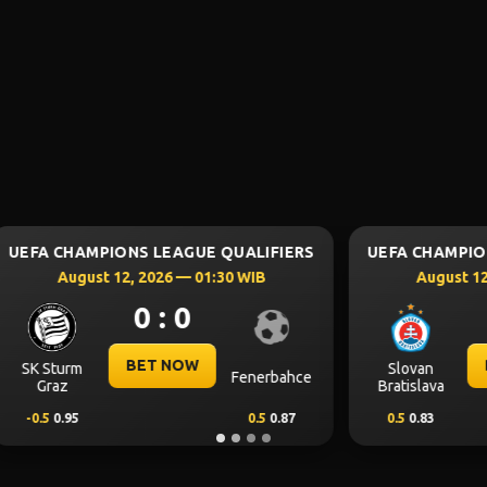
od Of The
Ancient Rome Deluxe
Cursed Delu
nderworld
AI
IERS
E-FOOTBALL F24 ELITE CLUB FRIENDLY
E-
August 7, 2026 — 21:00 WIB
0 : 0
BET NOW
Saint-
e-Paris Saint
e-Inter Milan
oise
Germain
e-F
1.00
0.00
0.45
0.00
-0.77
0.0
venly Beasts
Blockade Runner
Fire Master H