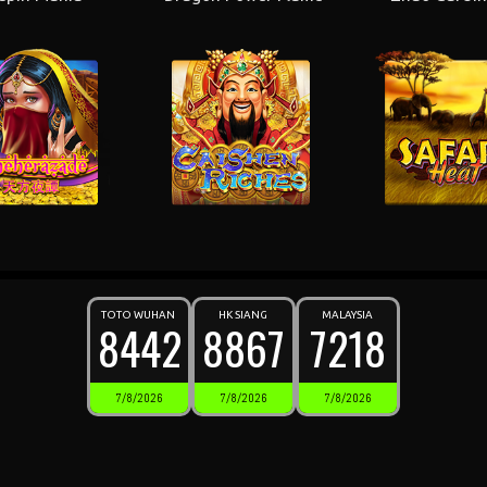
heherazade
Caishen Riches
Safari He
TOTO WUHAN
HK SIANG
MALAYSIA
8442
8867
7218
7/8/2026
7/8/2026
7/8/2026
diac Deluxe
Bali
Moon Godd