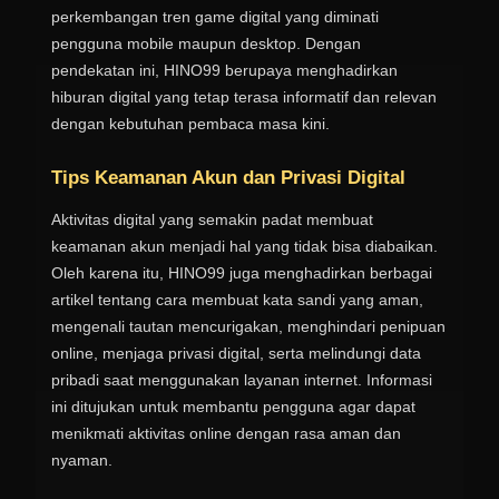
perkembangan tren game digital yang diminati
pengguna mobile maupun desktop. Dengan
pendekatan ini, HINO99 berupaya menghadirkan
hiburan digital yang tetap terasa informatif dan relevan
dengan kebutuhan pembaca masa kini.
Tips Keamanan Akun dan Privasi Digital
Aktivitas digital yang semakin padat membuat
keamanan akun menjadi hal yang tidak bisa diabaikan.
Oleh karena itu, HINO99 juga menghadirkan berbagai
artikel tentang cara membuat kata sandi yang aman,
mengenali tautan mencurigakan, menghindari penipuan
online, menjaga privasi digital, serta melindungi data
pribadi saat menggunakan layanan internet. Informasi
ini ditujukan untuk membantu pengguna agar dapat
menikmati aktivitas online dengan rasa aman dan
nyaman.