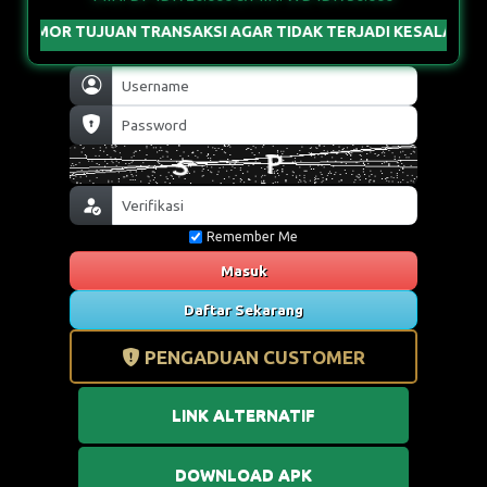
 NOMOR TUJUAN TRANSAKSI AGAR TIDAK TERJADI KESALAHAN P
Remember Me
Masuk
Daftar Sekarang
PENGADUAN CUSTOMER
LINK ALTERNATIF
DOWNLOAD APK