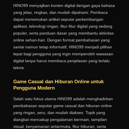
HINO99 menyajikan konten digital dengan gaya bahasa
yang jelas, ringkas, dan mudah dipahami. Pembaca
dapat menemukan artikel seputar perkembangan
aplikasi, teknologi ringan, fitur-fitur digital yang sedang
populer, serta panduan dasar yang membantu aktivitas
online sehari-hari. Dengan format pembahasan yang
santai namun tetap informatif, HINO99 menjadi pilihan
tepat bagi pengguna yang ingin memperoleh wawasan
digital tanpa harus membaca penjelasan yang terlalu
teknis.
Game Casual dan Hiburan Online untuk
Pengguna Modern
Salah satu fokus utama HINO99 adalah menghadirkan
pembahasan seputar game casual dan hiburan online
yang ringan, seru, dan mudah diakses. Topik yang
diangkat mencakup pengalaman bermain, tampilan
visual, kenyamanan antarmuka, fitur hiburan, serta