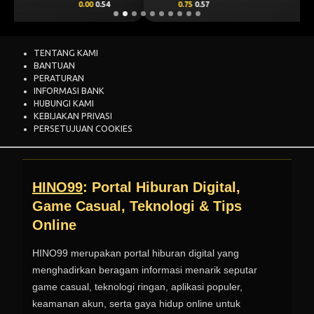
0.75
0.57
-0.75
-0.73
TENTANG KAMI
BANTUAN
PERATURAN
INFORMASI BANK
HUBUNGI KAMI
KEBIJAKAN PRIVASI
PERSETUJUAN COOKIES
HINO99
: Portal Hiburan Digital,
Game Casual, Teknologi & Tips
Online
HINO99 merupakan portal hiburan digital yang
menghadirkan beragam informasi menarik seputar
game casual, teknologi ringan, aplikasi populer,
keamanan akun, serta gaya hidup online untuk