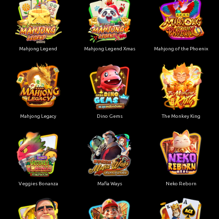
Mahjong Legend
Mahjong Legend Xmas
Mahjong of the Phoenix
Mahjong Legacy
Dino Gems
The Monkey King
Veggies Bonanza
Mafia Ways
Neko Reborn