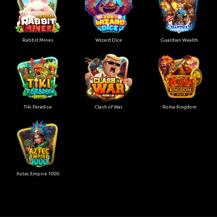
Rabbit Mines
Wizard Dice
Guardian Wealth
Tiki Paradise
Clash of War
Roma Kingdom
Aztec Empire 1000