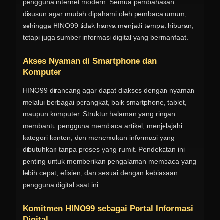
pengguna internet modern. Semua pembahasan
disusun agar mudah dipahami oleh pembaca umum,
sehingga HINO99 tidak hanya menjadi tempat hiburan,
tetapi juga sumber informasi digital yang bermanfaat.
Akses Nyaman di Smartphone dan
Komputer
HINO99 dirancang agar dapat diakses dengan nyaman
melalui berbagai perangkat, baik smartphone, tablet,
maupun komputer. Struktur halaman yang ringan
membantu pengguna membaca artikel, menjelajahi
kategori konten, dan menemukan informasi yang
dibutuhkan tanpa proses yang rumit. Pendekatan ini
penting untuk memberikan pengalaman membaca yang
lebih cepat, efisien, dan sesuai dengan kebiasaan
pengguna digital saat ini.
Komitmen HINO99 sebagai Portal Informasi
Digital