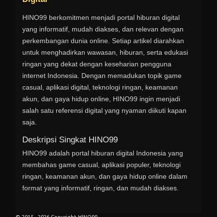
HINO99 berkomitmen menjadi portal hiburan digital
yang informatif, mudah diakses, dan relevan dengan
perkembangan dunia online. Setiap artikel diarahkan
untuk menghadirkan wawasan, hiburan, serta edukasi
ringan yang dekat dengan keseharian pengguna
internet Indonesia. Dengan memadukan topik game
casual, aplikasi digital, teknologi ringan, keamanan
akun, dan gaya hidup online, HINO99 ingin menjadi
salah satu referensi digital yang nyaman diikuti kapan
saja.
Deskripsi Singkat HINO99
HINO99 adalah portal hiburan digital Indonesia yang
membahas game casual, aplikasi populer, teknologi
ringan, keamanan akun, dan gaya hidup online dalam
format yang informatif, ringan, dan mudah diakses.