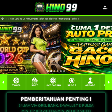
Selamat Datang Di HINO99 Situs Slot Togel Server Hongkong Terbaik
TOGEL
SLOT
LIVE CASINO
SPORT
ARCADE
SABU
PEMBERITAHUAN PENTING !
24 JAM VIA QRIS, BANK, E-WALLET & PULSA
MIN. DP IDR 20.000 & MIN. WD IDR 50.000