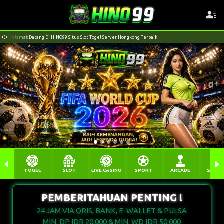
Selamat Datang Di HINO99 Situs Slot Togel Server Hongkong Terbaik
TOGEL
SLOT
LIVE CASINO
SPORT
ARCADE
SABU
PEMBERITAHUAN PENTING !
24 JAM VIA QRIS, BANK, E-WALLET & PULSA
MIN. DP IDR 20.000 & MIN. WD IDR 50.000