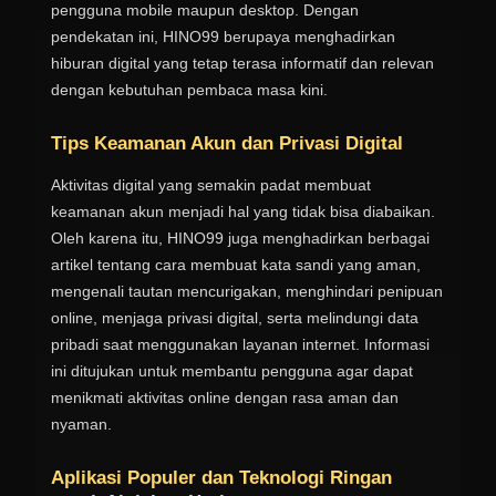
pengguna mobile maupun desktop. Dengan
pendekatan ini, HINO99 berupaya menghadirkan
hiburan digital yang tetap terasa informatif dan relevan
dengan kebutuhan pembaca masa kini.
Tips Keamanan Akun dan Privasi Digital
Aktivitas digital yang semakin padat membuat
keamanan akun menjadi hal yang tidak bisa diabaikan.
Oleh karena itu, HINO99 juga menghadirkan berbagai
artikel tentang cara membuat kata sandi yang aman,
mengenali tautan mencurigakan, menghindari penipuan
online, menjaga privasi digital, serta melindungi data
pribadi saat menggunakan layanan internet. Informasi
ini ditujukan untuk membantu pengguna agar dapat
menikmati aktivitas online dengan rasa aman dan
nyaman.
Aplikasi Populer dan Teknologi Ringan