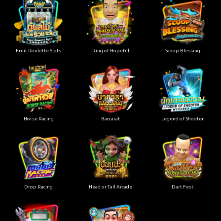
Fruit Roulette Slots
Ring of Hopeful
Scoop Blessing
Horse Racing
Baccarat
Legend of Shooter
Drop Racing
Head or Tail Arcade
Dart Fest