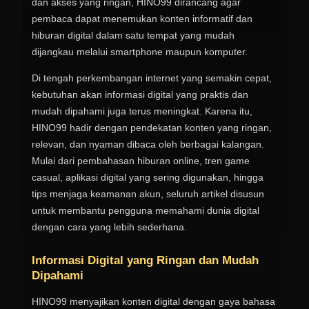
dan akses yang ringan, HINO99 dirancang agar
pembaca dapat menemukan konten informatif dan
hiburan digital dalam satu tempat yang mudah
dijangkau melalui smartphone maupun komputer.
Di tengah perkembangan internet yang semakin cepat,
kebutuhan akan informasi digital yang praktis dan
mudah dipahami juga terus meningkat. Karena itu,
HINO99 hadir dengan pendekatan konten yang ringan,
relevan, dan nyaman dibaca oleh berbagai kalangan.
Mulai dari pembahasan hiburan online, tren game
casual, aplikasi digital yang sering digunakan, hingga
tips menjaga keamanan akun, seluruh artikel disusun
untuk membantu pengguna memahami dunia digital
dengan cara yang lebih sederhana.
Informasi Digital yang Ringan dan Mudah
Dipahami
HINO99 menyajikan konten digital dengan gaya bahasa