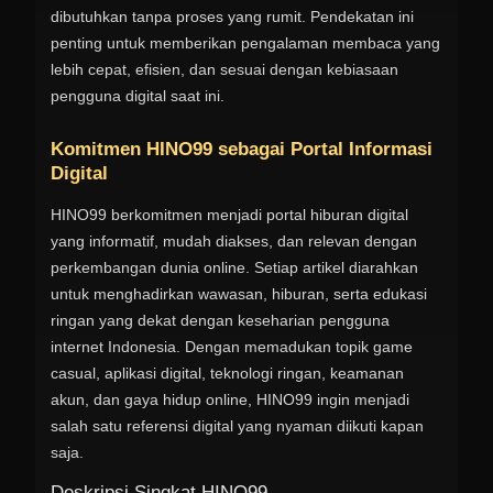
dibutuhkan tanpa proses yang rumit. Pendekatan ini
penting untuk memberikan pengalaman membaca yang
lebih cepat, efisien, dan sesuai dengan kebiasaan
pengguna digital saat ini.
Komitmen HINO99 sebagai Portal Informasi
Digital
HINO99 berkomitmen menjadi portal hiburan digital
yang informatif, mudah diakses, dan relevan dengan
perkembangan dunia online. Setiap artikel diarahkan
untuk menghadirkan wawasan, hiburan, serta edukasi
ringan yang dekat dengan keseharian pengguna
internet Indonesia. Dengan memadukan topik game
casual, aplikasi digital, teknologi ringan, keamanan
akun, dan gaya hidup online, HINO99 ingin menjadi
salah satu referensi digital yang nyaman diikuti kapan
saja.
Deskripsi Singkat HINO99