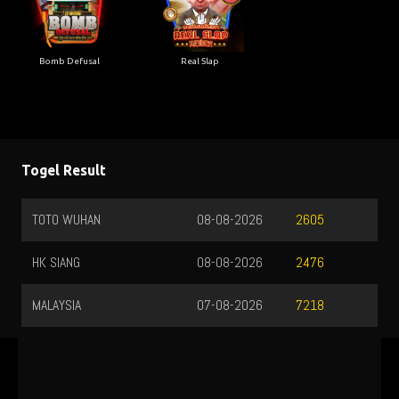
Bomb Defusal
Real Slap
Togel Result
TOTO WUHAN
08-08-2026
2605
HK SIANG
08-08-2026
2476
MALAYSIA
07-08-2026
7218