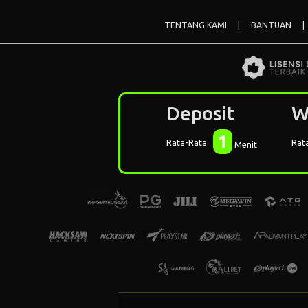
TENTANG KAMI
|
BANTUAN
|
Deposit
W
1
Rata-Rata
Rat
Menit