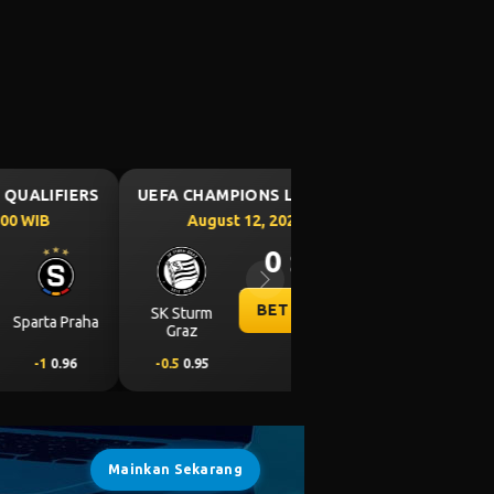
A CHAMPIONS LEAGUE QUALIFIERS
August 11, 2026 — 22:59 WIB
0 : 0
Next
BET NOW
Union Saint-
 Glimt
Gilloise
5
0.88
-0.75
0.94
Mainkan Sekarang