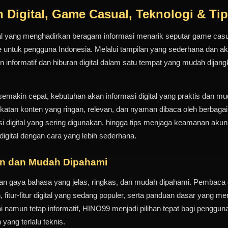
n Digital, Game Casual, Teknologi & Ti
l yang menghadirkan beragam informasi menarik seputar game casual, 
e untuk pengguna Indonesia. Melalui tampilan yang sederhana dan a
nformatif dan hiburan digital dalam satu tempat yang mudah dijan
emakin cepat, kebutuhan akan informasi digital yang praktis dan mu
katan konten yang ringan, relevan, dan nyaman dibaca oleh berbaga
asi digital yang sering digunakan, hingga tips menjaga keamanan akun,
ital dengan cara yang lebih sederhana.
gan dan Mudah Dipahami
an gaya bahasa yang jelas, ringkas, dan mudah dipahami. Pembaca 
 fitur-fitur digital yang sedang populer, serta panduan dasar yang mem
namun tetap informatif, HINO99 menjadi pilihan tepat bagi pengg
yang terlalu teknis.