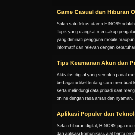
Game Casual dan Hiburan O
Salah satu fokus utama HINO99 adalah
Topik yang diangkat mencakup pengalam
yang diminati pengguna mobile maupun 
informatif dan relevan dengan kebutuh
Tips Keamanan Akun dan Pri
Aktivitas digital yang semakin padat m
berbagai artikel tentang cara membuat 
serta melindungi data pribadi saat men
online dengan rasa aman dan nyaman.
Aplikasi Populer dan Teknol
Selain hiburan digital, HINO99 juga me
dari aplikasi komunikasi, alat bantu pro