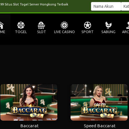
99 Situs Slot Togel Server Hongkong Terbaik
ME
TOGEL
SLOT
LIVE CASINO
SPORT
SABUNG
ARC
Baccarat
Speed Baccarat