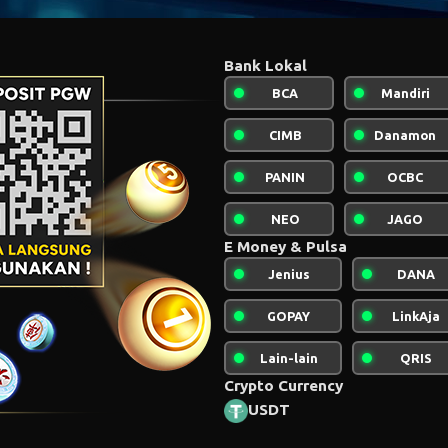
Bank Lokal
NOBU
Maybank
UOB
BluBCA
E Money & Pulsa
Jenius
DANA
GOPAY
LinkAja
Lain-lain
QRIS
Crypto Currency
USDT