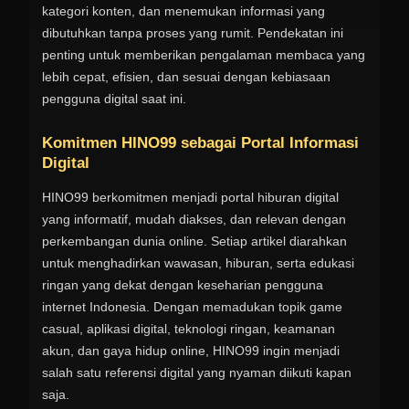
kategori konten, dan menemukan informasi yang
dibutuhkan tanpa proses yang rumit. Pendekatan ini
penting untuk memberikan pengalaman membaca yang
lebih cepat, efisien, dan sesuai dengan kebiasaan
pengguna digital saat ini.
Komitmen HINO99 sebagai Portal Informasi
Digital
HINO99 berkomitmen menjadi portal hiburan digital
yang informatif, mudah diakses, dan relevan dengan
perkembangan dunia online. Setiap artikel diarahkan
untuk menghadirkan wawasan, hiburan, serta edukasi
ringan yang dekat dengan keseharian pengguna
internet Indonesia. Dengan memadukan topik game
casual, aplikasi digital, teknologi ringan, keamanan
akun, dan gaya hidup online, HINO99 ingin menjadi
salah satu referensi digital yang nyaman diikuti kapan
saja.