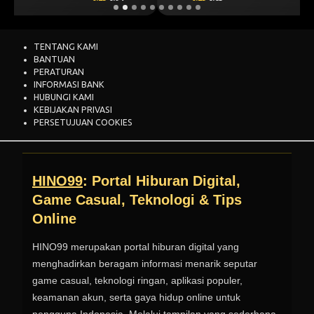
TENTANG KAMI
BANTUAN
PERATURAN
INFORMASI BANK
HUBUNGI KAMI
KEBIJAKAN PRIVASI
PERSETUJUAN COOKIES
HINO99
: Portal Hiburan Digital,
Game Casual, Teknologi & Tips
Online
HINO99 merupakan portal hiburan digital yang
menghadirkan beragam informasi menarik seputar
game casual, teknologi ringan, aplikasi populer,
keamanan akun, serta gaya hidup online untuk
pengguna Indonesia. Melalui tampilan yang sederhana