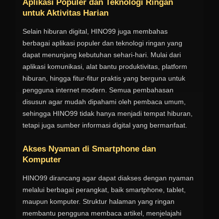
Aplikasi Populer dan Teknologi Ringan
untuk Aktivitas Harian
Selain hiburan digital, HINO99 juga membahas
berbagai aplikasi populer dan teknologi ringan yang
dapat menunjang kebutuhan sehari-hari. Mulai dari
aplikasi komunikasi, alat bantu produktivitas, platform
hiburan, hingga fitur-fitur praktis yang berguna untuk
pengguna internet modern. Semua pembahasan
disusun agar mudah dipahami oleh pembaca umum,
sehingga HINO99 tidak hanya menjadi tempat hiburan,
tetapi juga sumber informasi digital yang bermanfaat.
Akses Nyaman di Smartphone dan
Komputer
HINO99 dirancang agar dapat diakses dengan nyaman
melalui berbagai perangkat, baik smartphone, tablet,
maupun komputer. Struktur halaman yang ringan
membantu pengguna membaca artikel, menjelajahi