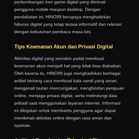
perkembangan tren game digital yang diminati
pengguna mobile maupun desktop. Dengan
pendekatan ini, HINO99 berupaya menghadirkan
hiburan digital yang tetap terasa informatif dan relevan
dengan kebutuhan pembaca masa kini.
Tips Keamanan Akun dan Privasi Digital
Aktivitas digital yang semakin padat membuat
keamanan akun menjadi hal yang tidak bisa diabaikan.
Oleh karena itu, HINO99 juga menghadirkan berbagai
artikel tentang cara membuat kata sandi yang aman,
mengenali tautan mencurigakan, menghindari penipuan
online, menjaga privasi digital, serta melindungi data
pribadi saat menggunakan layanan internet. Informasi
ini ditujukan untuk membantu pengguna agar dapat
menikmati aktivitas online dengan rasa aman dan
nyaman.