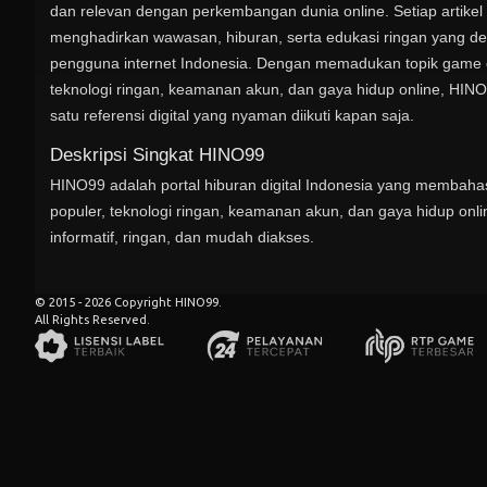
dan relevan dengan perkembangan dunia online. Setiap artikel
menghadirkan wawasan, hiburan, serta edukasi ringan yang d
pengguna internet Indonesia. Dengan memadukan topik game cas
teknologi ringan, keamanan akun, dan gaya hidup online, HINO
satu referensi digital yang nyaman diikuti kapan saja.
Deskripsi Singkat HINO99
HINO99 adalah portal hiburan digital Indonesia yang membahas
populer, teknologi ringan, keamanan akun, dan gaya hidup onl
informatif, ringan, dan mudah diakses.
© 2015 - 2026 Copyright HINO99.
All Rights Reserved.