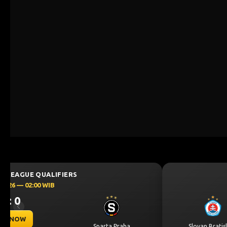
UEFA CHAMPIONS LEAGUE QUALIFIER
August 12, 2026 — 01:15 WIB
0 : 0
Previous
BET NOW
Slovan Bratislava