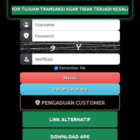
NOMOR TUJUAN TRANSAKSI AGAR TIDAK TERJADI KESALAHAN PE
Remember Me
Masuk
Daftar Sekarang
PENGADUAN CUSTOMER
LINK ALTERNATIF
DOWNLOAD APK