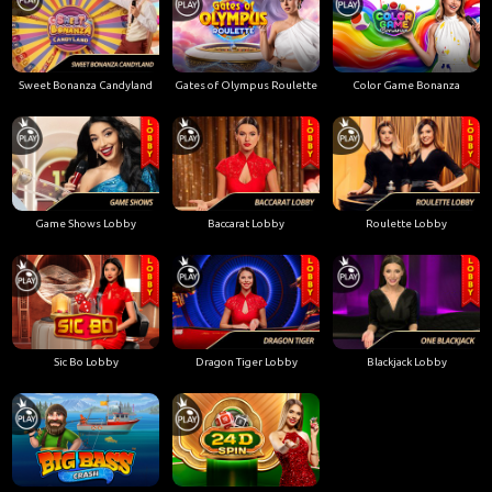
Sweet Bonanza Candyland
Gates of Olympus Roulette
Color Game Bonanza
Game Shows Lobby
Baccarat Lobby
Roulette Lobby
Sic Bo Lobby
Dragon Tiger Lobby
Blackjack Lobby