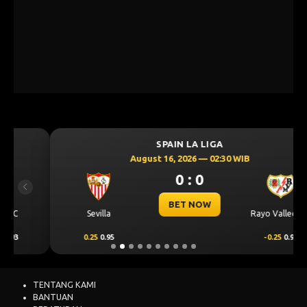
SPAIN LA LIGA
August 16, 2026 — 02:30 WIB
0 : 0
Previous
Next
BET NOW
Sevilla
Rayo Vallecano
0.25
0.95
-0.25
0.95
TENTANG KAMI
BANTUAN