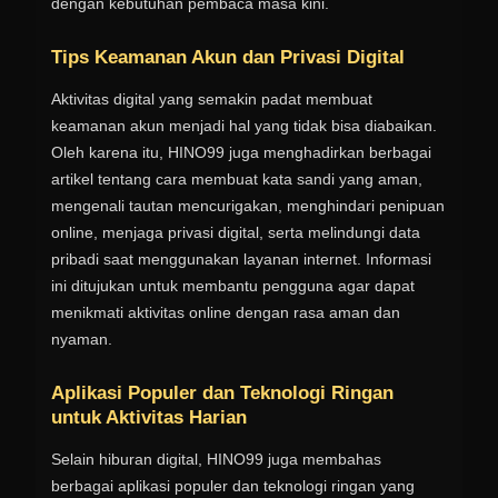
dengan kebutuhan pembaca masa kini.
Tips Keamanan Akun dan Privasi Digital
Aktivitas digital yang semakin padat membuat
keamanan akun menjadi hal yang tidak bisa diabaikan.
Oleh karena itu, HINO99 juga menghadirkan berbagai
artikel tentang cara membuat kata sandi yang aman,
mengenali tautan mencurigakan, menghindari penipuan
online, menjaga privasi digital, serta melindungi data
pribadi saat menggunakan layanan internet. Informasi
ini ditujukan untuk membantu pengguna agar dapat
menikmati aktivitas online dengan rasa aman dan
nyaman.
Aplikasi Populer dan Teknologi Ringan
untuk Aktivitas Harian
Selain hiburan digital, HINO99 juga membahas
berbagai aplikasi populer dan teknologi ringan yang