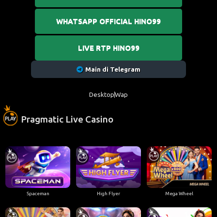
WHATSAPP OFFICIAL HINO99
LIVE RTP HINO99
Main di Telegram
Desktop
Wap
Pragmatic Live Casino
Spaceman
High Flyer
Mega Wheel