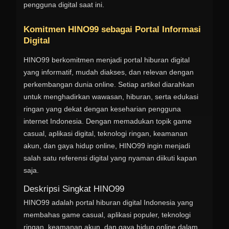
pengguna digital saat ini.
Komitmen HINO99 sebagai Portal Informasi
Digital
HINO99 berkomitmen menjadi portal hiburan digital
yang informatif, mudah diakses, dan relevan dengan
perkembangan dunia online. Setiap artikel diarahkan
untuk menghadirkan wawasan, hiburan, serta edukasi
ringan yang dekat dengan keseharian pengguna
internet Indonesia. Dengan memadukan topik game
casual, aplikasi digital, teknologi ringan, keamanan
akun, dan gaya hidup online, HINO99 ingin menjadi
salah satu referensi digital yang nyaman diikuti kapan
saja.
Deskripsi Singkat HINO99
HINO99 adalah portal hiburan digital Indonesia yang
membahas game casual, aplikasi populer, teknologi
ringan, keamanan akun, dan gaya hidup online dalam