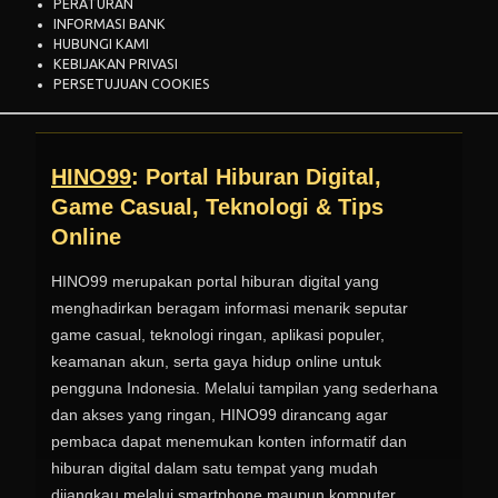
PERATURAN
INFORMASI BANK
HUBUNGI KAMI
KEBIJAKAN PRIVASI
PERSETUJUAN COOKIES
HINO99
: Portal Hiburan Digital,
Game Casual, Teknologi & Tips
Online
HINO99 merupakan portal hiburan digital yang
menghadirkan beragam informasi menarik seputar
game casual, teknologi ringan, aplikasi populer,
keamanan akun, serta gaya hidup online untuk
pengguna Indonesia. Melalui tampilan yang sederhana
dan akses yang ringan, HINO99 dirancang agar
pembaca dapat menemukan konten informatif dan
hiburan digital dalam satu tempat yang mudah
dijangkau melalui smartphone maupun komputer.